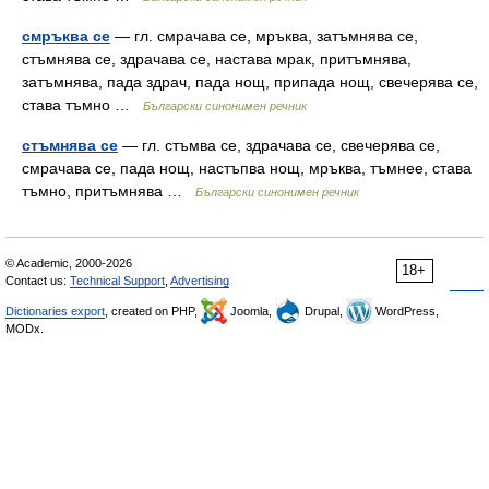
смръква се
— гл. смрачава се, мръква, затъмнява се,
стъмнява се, здрачава се, настава мрак, притъмнява,
затъмнява, пада здрач, пада нощ, припада нощ, свечерява се,
става тъмно …
Български синонимен речник
стъмнява се
— гл. стъмва се, здрачава се, свечерява се,
смрачава се, пада нощ, настъпва нощ, мръква, тъмнее, става
тъмно, притъмнява …
Български синонимен речник
© Academic, 2000-2026
18+
Contact us:
Technical Support
,
Advertising
Dictionaries export
, created on PHP,
Joomla,
Drupal,
WordPress,
MODx.