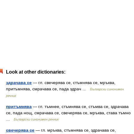
Look at other dictionaries:
здрачава се
— гл. свечерява се, стъмнява се, мръква,
притъмнява, смрачава се, пада здрач …
Български синонимен
речник
притъмнява
— гл. тъмнее, стъмнява се, стъмва се, здрачава
се, пада нощ, смрачава се, свечерява се, мръква, става тъмно
…
Български синонимен речник
свечерява се
— гл. мръква, стъмнява се, здрачава се,